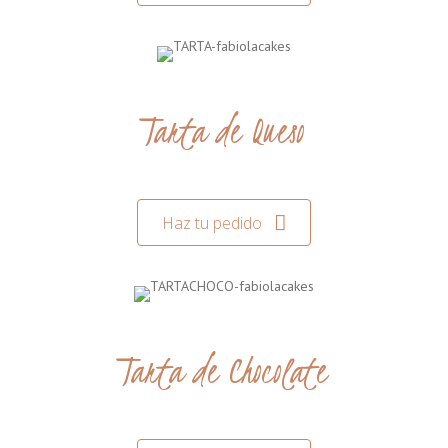
Tarta de Queso
Haz tu pedido
Tarta de Chocolate