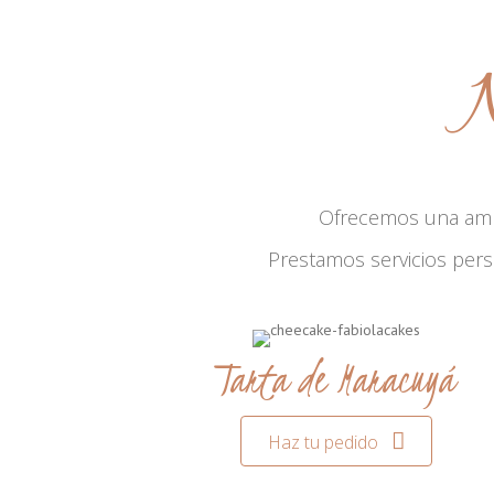
N
Ofrecemos una am
Prestamos servicios per
Tarta de Maracuyá
Haz tu pedido