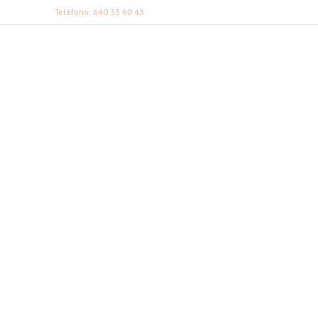
Teléfono: 640 33 60 43
FABI