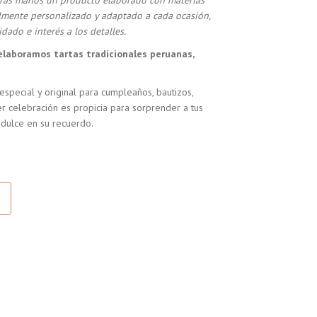
stras manos un producto elaborado con materias
almente personalizado y adaptado a cada ocasión,
dado e interés a los detalles.
elaboramos tartas tradicionales peruanas,
especial y original para cumpleaños, bautizos,
r celebración es propicia para sorprender a tus
 dulce en su recuerdo.