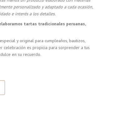
stras manos un producto elaborado con materias
almente personalizado y adaptado a cada ocasión,
dado e interés a los detalles.
elaboramos tartas tradicionales peruanas,
especial y original para cumpleaños, bautizos,
r celebración es propicia para sorprender a tus
 dulce en su recuerdo.