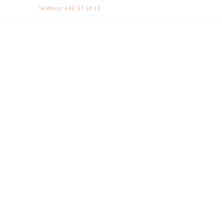
Teléfono: 640 33 60 43
FABI