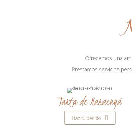
N
Ofrecemos una am
Prestamos servicios per
Tarta de Maracuyá
Haz tu pedido