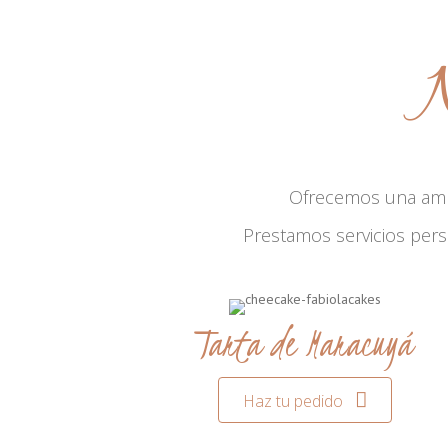
N
Ofrecemos una am
Prestamos servicios per
Tarta de Maracuyá
Haz tu pedido