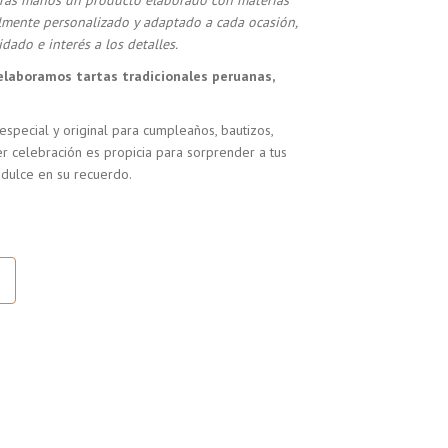
stras manos un producto elaborado con materias
almente personalizado y adaptado a cada ocasión,
dado e interés a los detalles.
elaboramos tartas tradicionales peruanas,
especial y original para cumpleaños, bautizos,
r celebración es propicia para sorprender a tus
 dulce en su recuerdo.