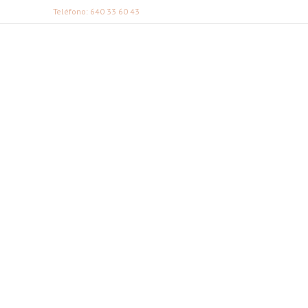
Teléfono: 640 33 60 43
FABI