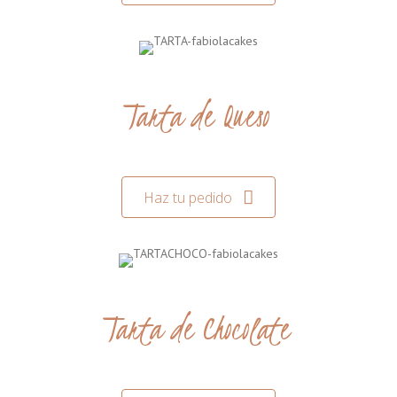
Tarta de Queso
Haz tu pedido
Tarta de Chocolate