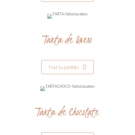
Tarta de Queso
Haz tu pedido
Tarta de Chocolate