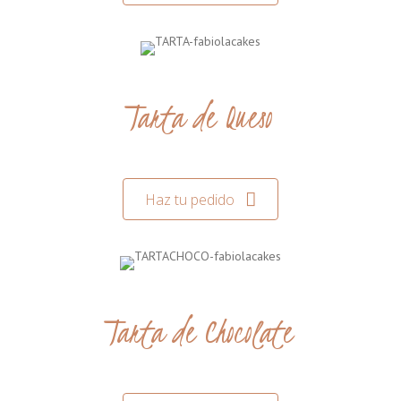
Tarta de Queso
Haz tu pedido
Tarta de Chocolate