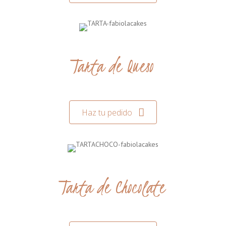
Tarta de Queso
Haz tu pedido
Tarta de Chocolate