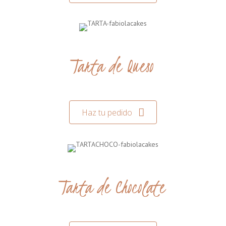
Tarta de Queso
Haz tu pedido
Tarta de Chocolate