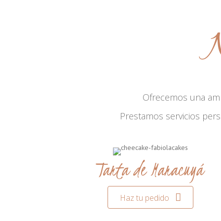
N
Ofrecemos una am
Prestamos servicios per
Tarta de Maracuyá
Haz tu pedido