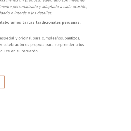
stras manos un producto elaborado con materias
almente personalizado y adaptado a cada ocasión,
dado e interés a los detalles.
elaboramos tartas tradicionales peruanas,
especial y original para cumpleaños, bautizos,
r celebración es propicia para sorprender a tus
 dulce en su recuerdo.