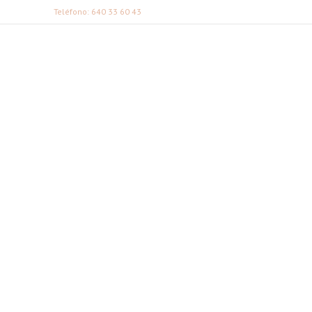
Teléfono: 640 33 60 43
FABI