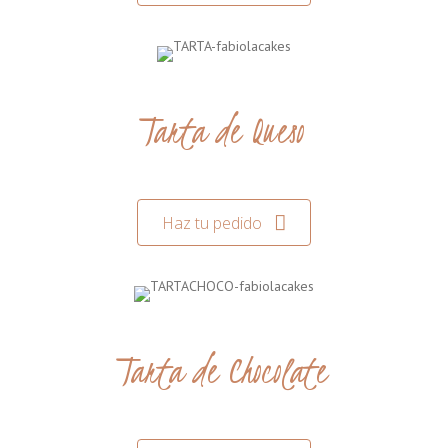
Tarta de Queso
Haz tu pedido
Tarta de Chocolate