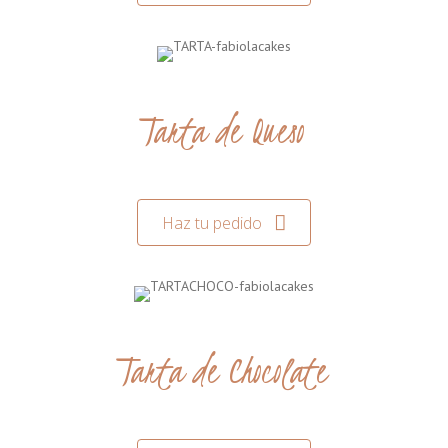
Tarta de Queso
Haz tu pedido
Tarta de Chocolate