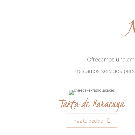
N
Ofrecemos una am
Prestamos servicios per
Tarta de Maracuyá
Haz tu pedido