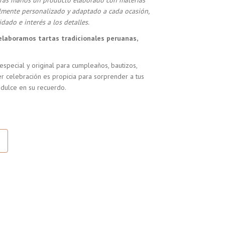
stras manos un producto elaborado con materias
almente personalizado y adaptado a cada ocasión,
dado e interés a los detalles.
elaboramos tartas tradicionales peruanas,
especial y original para cumpleaños, bautizos,
r celebración es propicia para sorprender a tus
 dulce en su recuerdo.