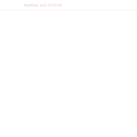
Teléfono: 640 33 60 43
FABI