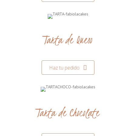
Tarta de Queso
Haz tu pedido
Tarta de Chocolate