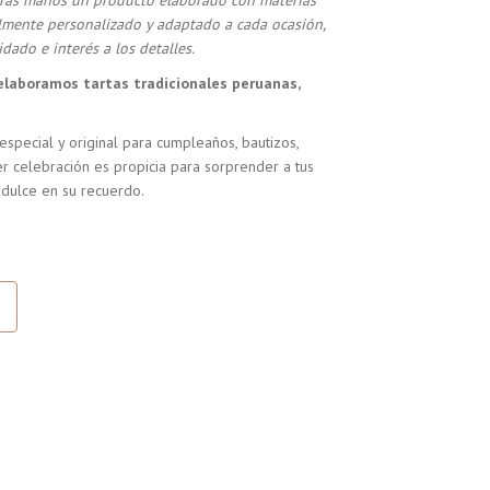
stras manos un producto elaborado con materias
almente personalizado y adaptado a cada ocasión,
dado e interés a los detalles.
elaboramos tartas tradicionales peruanas,
especial y original para cumpleaños, bautizos,
r celebración es propicia para sorprender a tus
 dulce en su recuerdo.