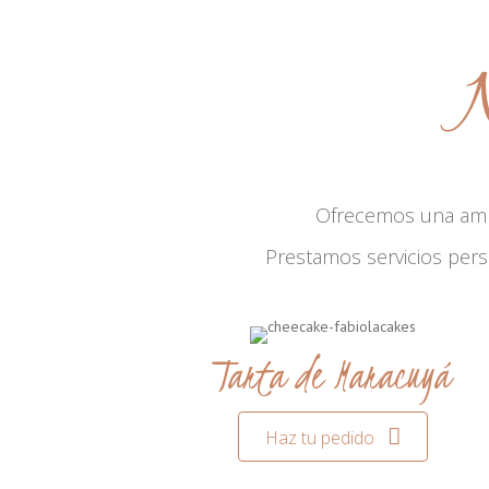
N
Ofrecemos una am
Prestamos servicios per
Tarta de Maracuyá
Haz tu pedido