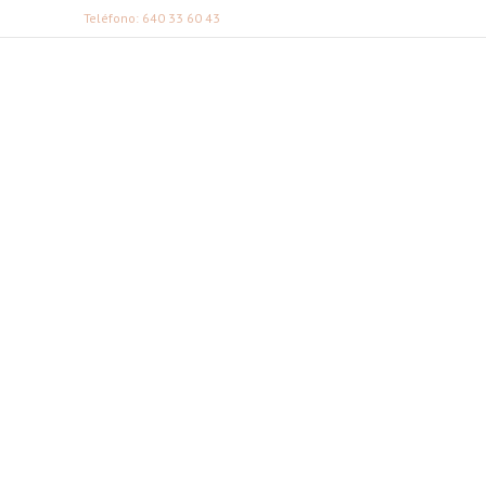
Teléfono: 640 33 60 43
FABI