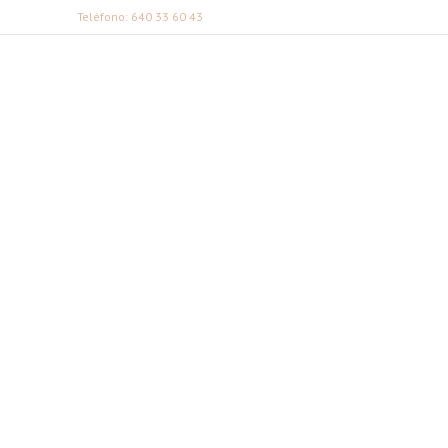
Teléfono: 640 33 60 43
FABI