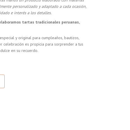
stras manos un producto elaborado con materias
almente personalizado y adaptado a cada ocasión,
dado e interés a los detalles.
elaboramos tartas tradicionales peruanas,
especial y original para cumpleaños, bautizos,
r celebración es propicia para sorprender a tus
 dulce en su recuerdo.