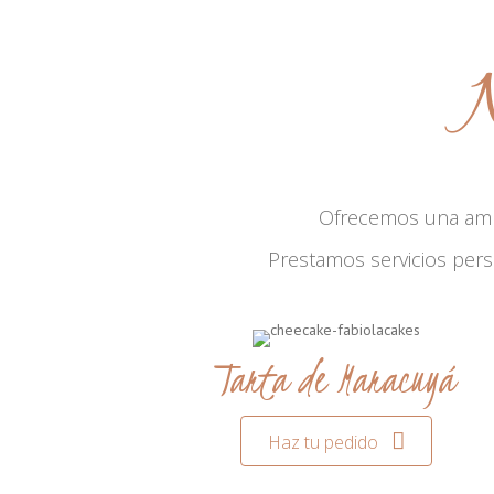
N
Ofrecemos una am
Prestamos servicios per
Tarta de Maracuyá
Haz tu pedido