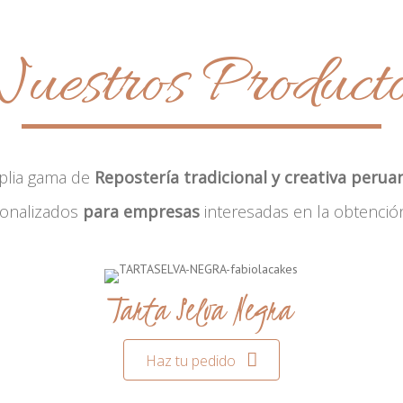
uestros Product
plia gama de
Repostería tradicional y creativa perua
sonalizados
para empresas
interesadas en la obtenció
Tarta Selva Negra
Haz tu pedido