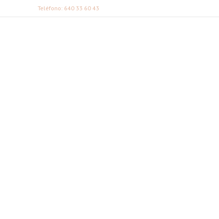
Teléfono: 640 33 60 43
FABI