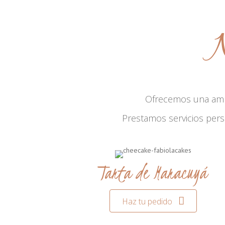
N
Ofrecemos una am
Prestamos servicios per
Tarta de Maracuyá
Haz tu pedido