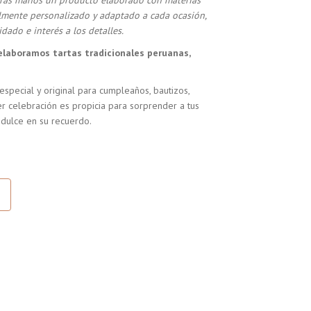
stras manos un producto elaborado con materias
almente personalizado y adaptado a cada ocasión,
dado e interés a los detalles.
elaboramos tartas tradicionales peruanas,
especial y original para cumpleaños, bautizos,
r celebración es propicia para sorprender a tus
 dulce en su recuerdo.