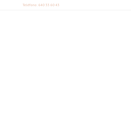
Teléfono: 640 33 60 43
FABI