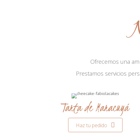
N
Ofrecemos una am
Prestamos servicios per
Tarta de Maracuyá
Haz tu pedido