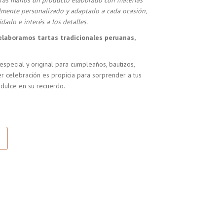
stras manos un producto elaborado con materias
almente personalizado y adaptado a cada ocasión,
dado e interés a los detalles.
elaboramos tartas tradicionales peruanas,
especial y original para cumpleaños, bautizos,
r celebración es propicia para sorprender a tus
 dulce en su recuerdo.