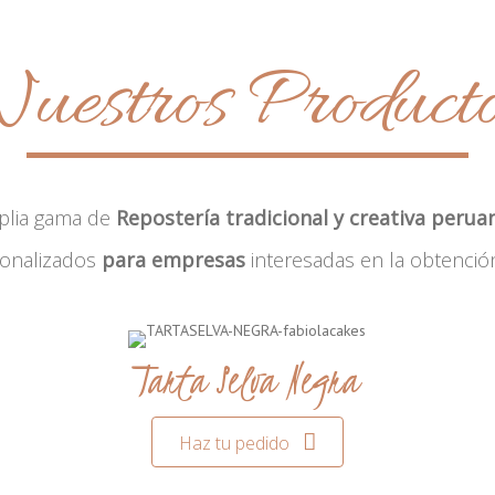
uestros Product
plia gama de
Repostería tradicional y creativa perua
sonalizados
para empresas
interesadas en la obtenció
Tarta Selva Negra
Haz tu pedido