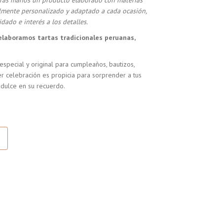
stras manos un producto elaborado con materias
almente personalizado y adaptado a cada ocasión,
dado e interés a los detalles.
elaboramos tartas tradicionales peruanas,
especial y original para cumpleaños, bautizos,
r celebración es propicia para sorprender a tus
 dulce en su recuerdo.