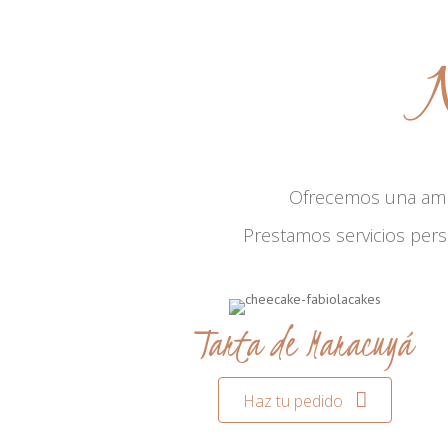
N
Ofrecemos una am
Prestamos servicios per
Tarta de Maracuyá
Haz tu pedido