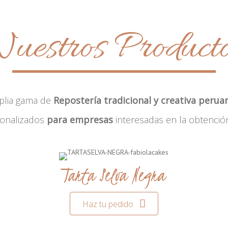
uestros Product
plia gama de
Repostería tradicional y creativa perua
sonalizados
para empresas
interesadas en la obtenció
Tarta Selva Negra
Haz tu pedido