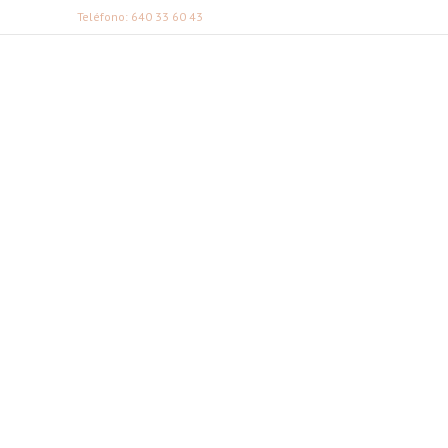
Teléfono: 640 33 60 43
FABI