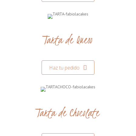
Tarta de Queso
Haz tu pedido
Tarta de Chocolate