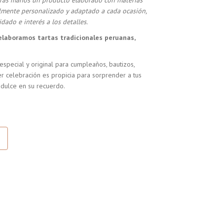
stras manos un producto elaborado con materias
almente personalizado y adaptado a cada ocasión,
dado e interés a los detalles.
elaboramos tartas tradicionales peruanas,
especial y original para cumpleaños, bautizos,
r celebración es propicia para sorprender a tus
 dulce en su recuerdo.