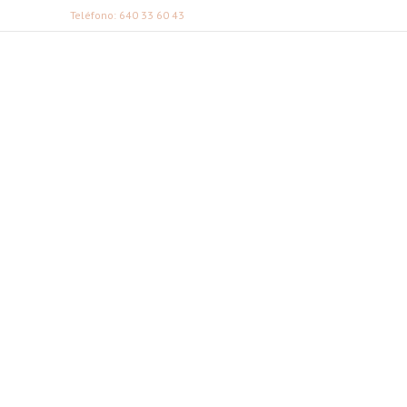
Teléfono: 640 33 60 43
FABI