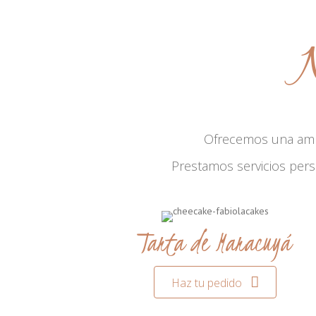
N
Ofrecemos una am
Prestamos servicios per
Tarta de Maracuyá
Haz tu pedido