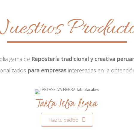
uestros Product
plia gama de
Repostería tradicional y creativa perua
sonalizados
para empresas
interesadas en la obtenció
Tarta Selva Negra
Haz tu pedido