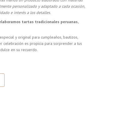
stras manos un producto elaborado con materias
almente personalizado y adaptado a cada ocasión,
dado e interés a los detalles.
elaboramos tartas tradicionales peruanas,
especial y original para cumpleaños, bautizos,
r celebración es propicia para sorprender a tus
 dulce en su recuerdo.