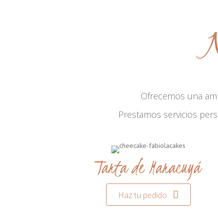
N
Ofrecemos una am
Prestamos servicios per
Tarta de Maracuyá
Haz tu pedido