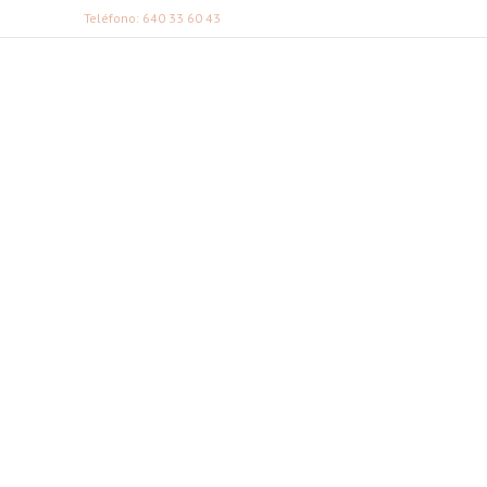
Teléfono: 640 33 60 43
FABI