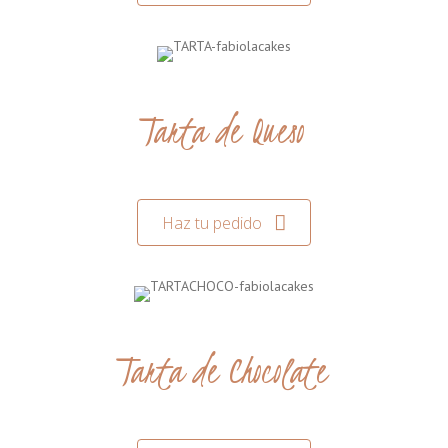
Tarta de Queso
Haz tu pedido
Tarta de Chocolate