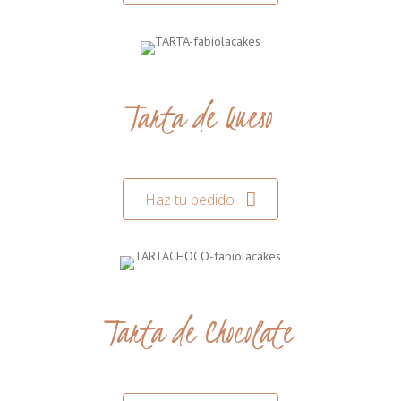
Tarta de Queso
Haz tu pedido
Tarta de Chocolate