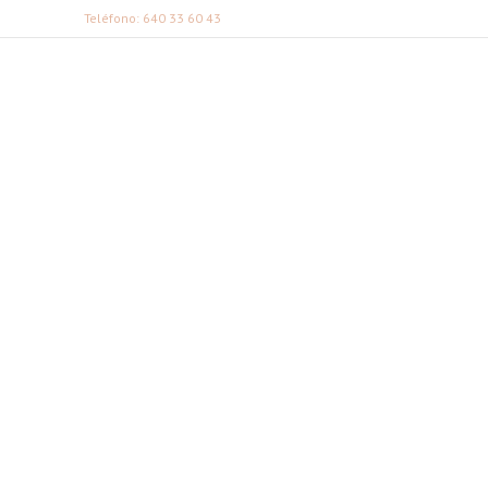
Teléfono: 640 33 60 43
FABI