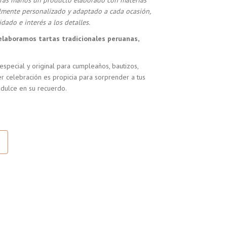
stras manos un producto elaborado con materias
almente personalizado y adaptado a cada ocasión,
dado e interés a los detalles.
elaboramos tartas tradicionales peruanas,
especial y original para cumpleaños, bautizos,
r celebración es propicia para sorprender a tus
 dulce en su recuerdo.