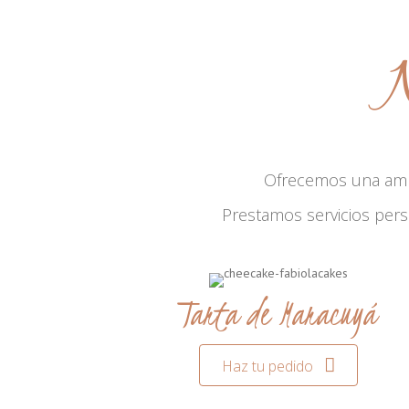
N
Ofrecemos una am
Prestamos servicios per
Tarta de Maracuyá
Haz tu pedido