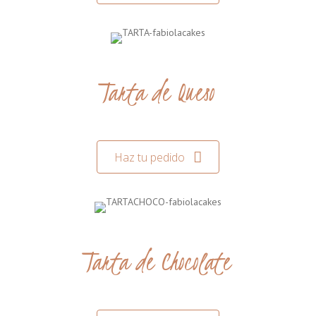
Tarta de Queso
Haz tu pedido
Tarta de Chocolate