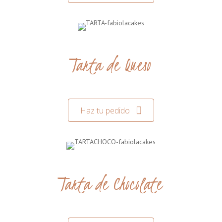
Tarta de Queso
Haz tu pedido
Tarta de Chocolate