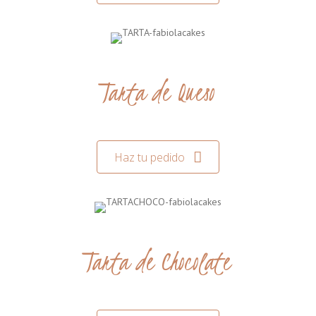
Tarta de Queso
Haz tu pedido
Tarta de Chocolate