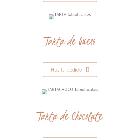
Tarta de Queso
Haz tu pedido
Tarta de Chocolate