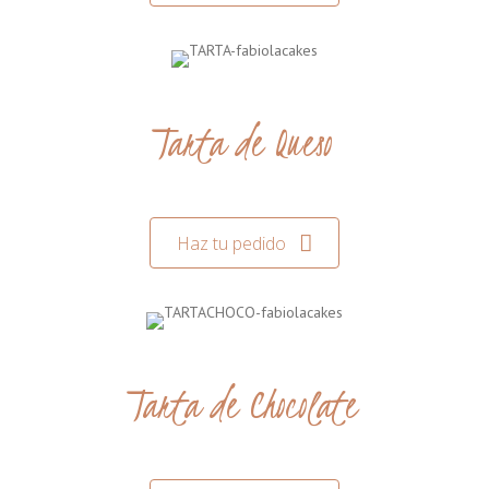
Tarta de Queso
Haz tu pedido
Tarta de Chocolate