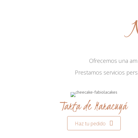
N
Ofrecemos una am
Prestamos servicios per
Tarta de Maracuyá
Haz tu pedido