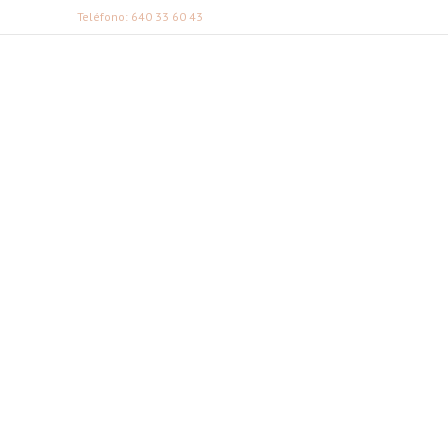
Teléfono: 640 33 60 43
FABI