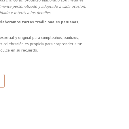
stras manos un producto elaborado con materias
almente personalizado y adaptado a cada ocasión,
dado e interés a los detalles.
elaboramos tartas tradicionales peruanas,
especial y original para cumpleaños, bautizos,
r celebración es propicia para sorprender a tus
 dulce en su recuerdo.