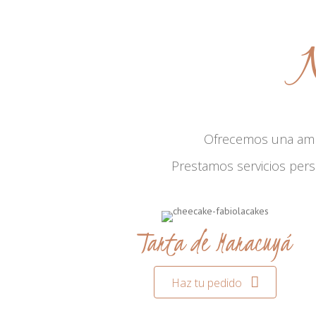
N
Ofrecemos una am
Prestamos servicios per
Tarta de Maracuyá
Haz tu pedido