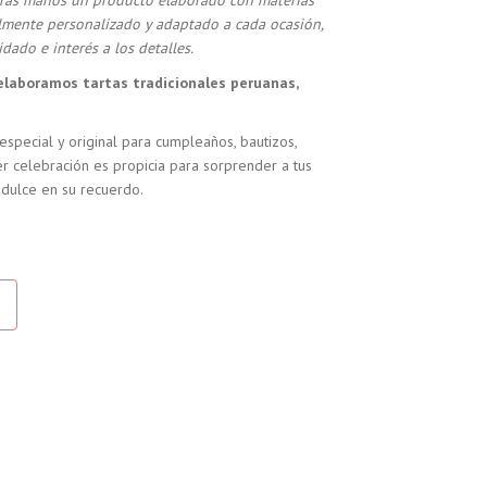
stras manos un producto elaborado con materias
almente personalizado y adaptado a cada ocasión,
dado e interés a los detalles.
elaboramos tartas tradicionales peruanas,
especial y original para cumpleaños, bautizos,
r celebración es propicia para sorprender a tus
 dulce en su recuerdo.