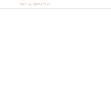
Teléfono: 640 33 60 43
FABI