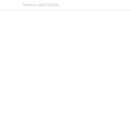
Teléfono: 640 33 60 43
FABI