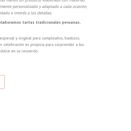
stras manos un producto elaborado con materias
almente personalizado y adaptado a cada ocasión,
dado e interés a los detalles.
elaboramos tartas tradicionales peruanas,
especial y original para cumpleaños, bautizos,
r celebración es propicia para sorprender a tus
 dulce en su recuerdo.