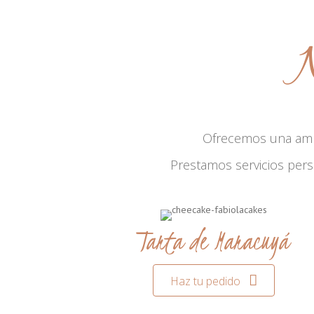
N
Ofrecemos una am
Prestamos servicios per
Tarta de Maracuyá
Haz tu pedido