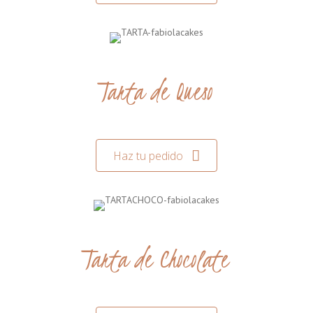
Tarta de Queso
Haz tu pedido
Tarta de Chocolate