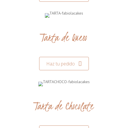
Tarta de Queso
Haz tu pedido
Tarta de Chocolate