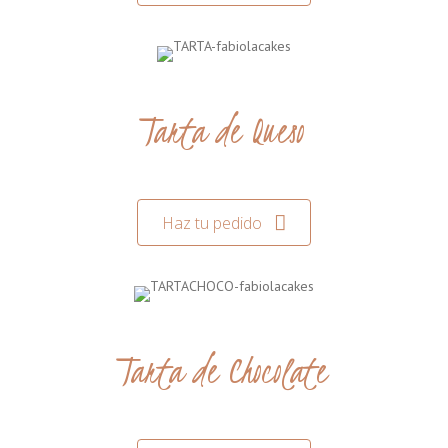
Tarta de Queso
Haz tu pedido
Tarta de Chocolate