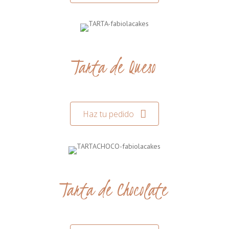
Tarta de Queso
Haz tu pedido
Tarta de Chocolate