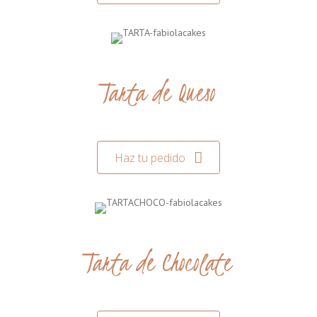
Tarta de Queso
Haz tu pedido
Tarta de Chocolate