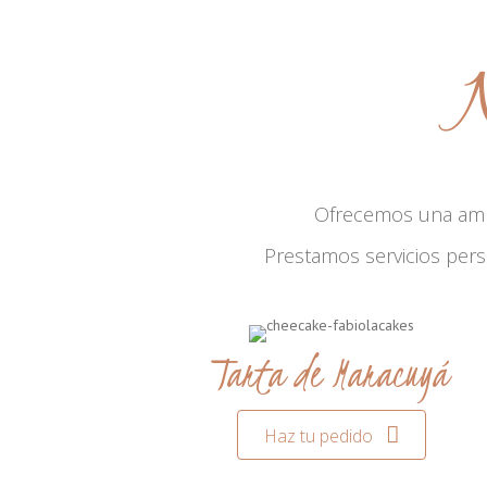
N
Ofrecemos una am
Prestamos servicios per
Tarta de Maracuyá
Haz tu pedido