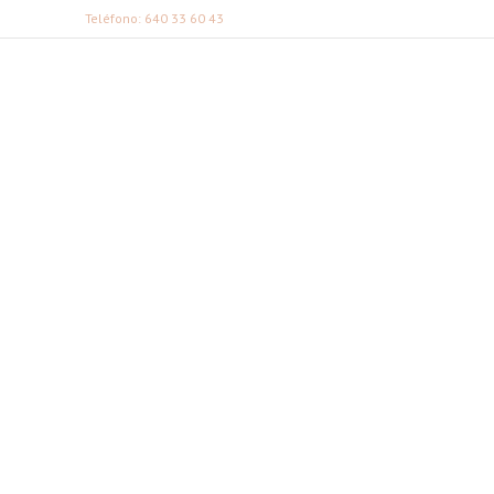
Teléfono: 640 33 60 43
FABI