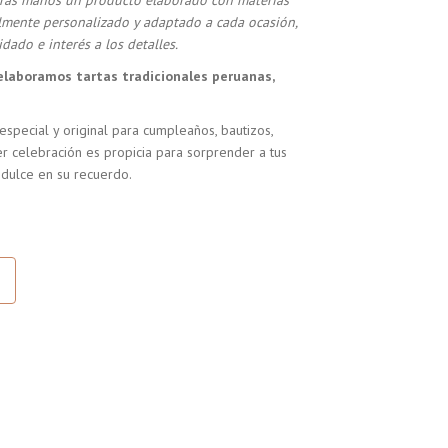
stras manos un producto elaborado con materias
almente personalizado y adaptado a cada ocasión,
dado e interés a los detalles.
elaboramos tartas tradicionales peruanas,
especial y original para cumpleaños, bautizos,
r celebración es propicia para sorprender a tus
 dulce en su recuerdo.