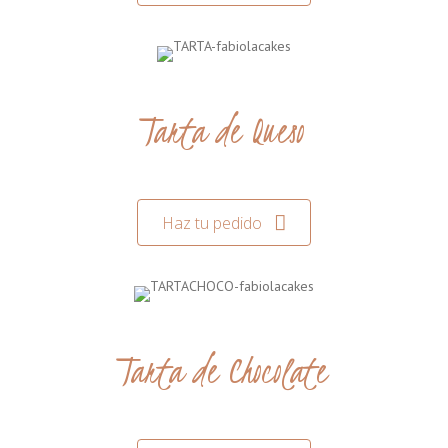
Tarta de Queso
Haz tu pedido
Tarta de Chocolate