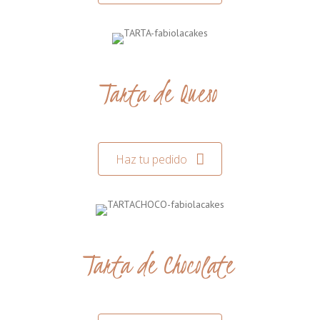
Tarta de Queso
Haz tu pedido
Tarta de Chocolate