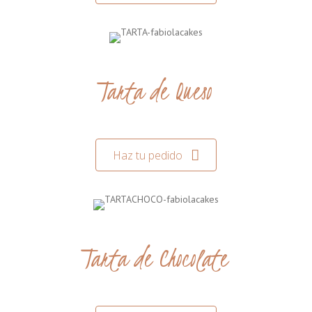
Tarta de Queso
Haz tu pedido
Tarta de Chocolate