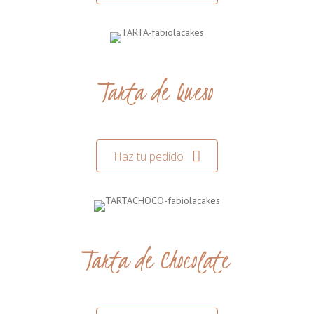
Tarta de Queso
Haz tu pedido
Tarta de Chocolate