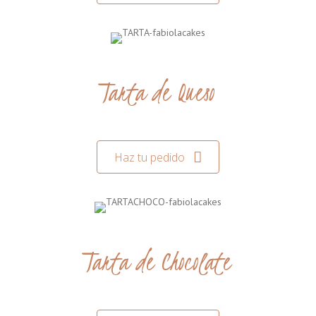
Tarta de Queso
Haz tu pedido
Tarta de Chocolate