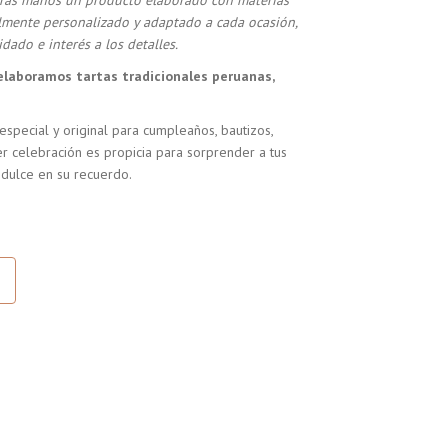
stras manos un producto elaborado con materias
almente personalizado y adaptado a cada ocasión,
dado e interés a los detalles.
elaboramos tartas tradicionales peruanas,
especial y original para cumpleaños, bautizos,
r celebración es propicia para sorprender a tus
 dulce en su recuerdo.