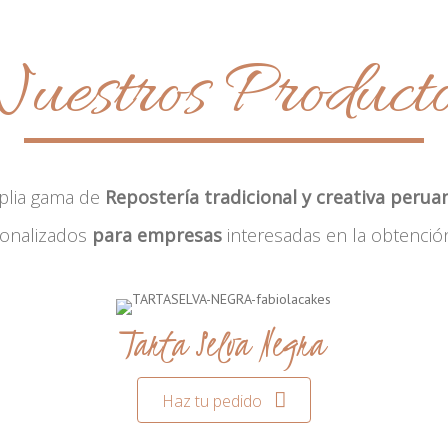
uestros Product
plia gama de
Repostería tradicional y creativa perua
sonalizados
para empresas
interesadas en la obtenció
Tarta Selva Negra
Haz tu pedido