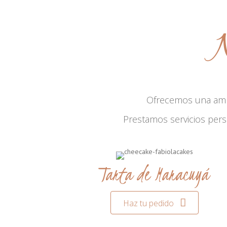
N
Ofrecemos una am
Prestamos servicios per
Tarta de Maracuyá
Haz tu pedido