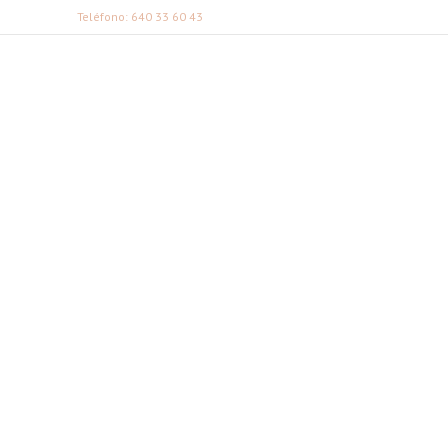
Teléfono: 640 33 60 43
FABI