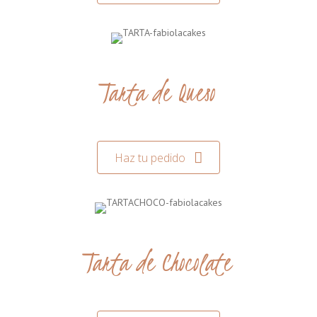
Tarta de Queso
Haz tu pedido
Tarta de Chocolate