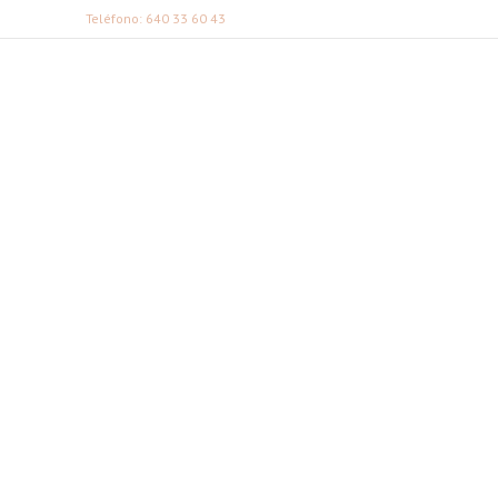
Teléfono: 640 33 60 43
FABI