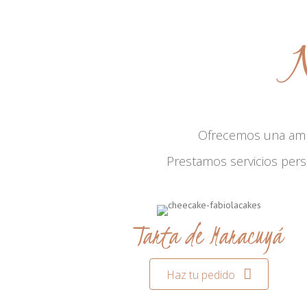
N
Ofrecemos una am
Prestamos servicios per
Tarta de Maracuyá
Haz tu pedido