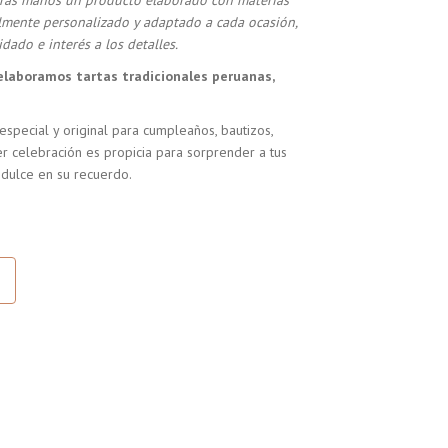
stras manos un producto elaborado con materias
almente personalizado y adaptado a cada ocasión,
dado e interés a los detalles.
elaboramos tartas tradicionales peruanas,
especial y original para cumpleaños, bautizos,
r celebración es propicia para sorprender a tus
 dulce en su recuerdo.