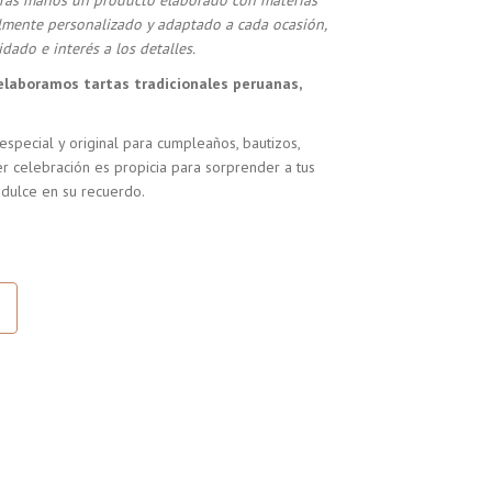
stras manos un producto elaborado con materias
almente personalizado y adaptado a cada ocasión,
dado e interés a los detalles.
elaboramos tartas tradicionales peruanas,
especial y original para cumpleaños, bautizos,
r celebración es propicia para sorprender a tus
 dulce en su recuerdo.