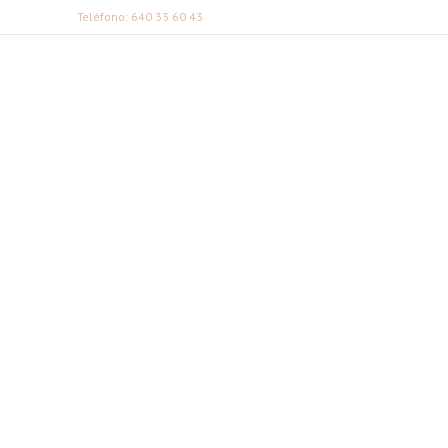
Teléfono: 640 33 60 43
FABI