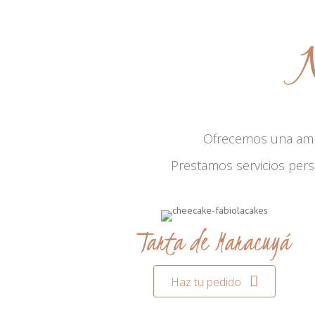
N
Ofrecemos una am
Prestamos servicios per
Tarta de Maracuyá
Haz tu pedido