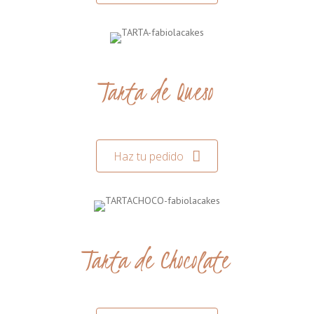
Tarta de Queso
Haz tu pedido
Tarta de Chocolate