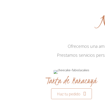
N
Ofrecemos una am
Prestamos servicios per
Tarta de Maracuyá
Haz tu pedido