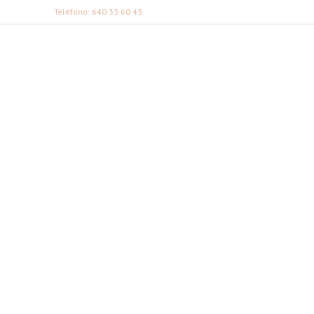
Teléfono: 640 33 60 43
FABI