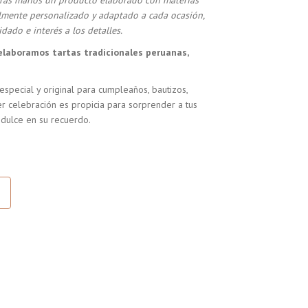
stras manos un producto elaborado con materias
almente personalizado y adaptado a cada ocasión,
dado e interés a los detalles.
elaboramos tartas tradicionales peruanas,
especial y original para cumpleaños, bautizos,
r celebración es propicia para sorprender a tus
 dulce en su recuerdo.